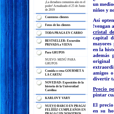
¡La dictadura comunista aún en el
un mediod
poder! Actualizado el 25 de Junio
niňos y n
de 2019
Contentos clientes
Así opten
Fotos de los clientes
!vengan 
cristal 
TODA PRAGA EN CARRO
capital 
BESTSELLER: Excursión
mayores 
PRIVADA a VIENA
en la his
Para GRUPOS
además p
NUEVO: MENÚ PARA
origina
GRUPOS
extraord
Comida o cena GOURMET A
amigos o
LA CARTA!
divertir 
NOVEDAD: Exposición de la
historia de la Universidad
Precio p
Carolina
pintar cu
KARLOVY VARY
El precio
NUEVO BARCO EN PRAGA!
FELÍÍÍÍZ CUMPLEAŇOS EN
en su ho
PRAGA CON NOSOTROS