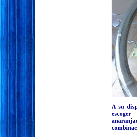
A su dis
escoger
anaranj
combinaci