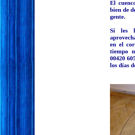
El cuenc
bien de d
gente.
Si les 
aprovech
en el co
tiempo m
00420 605
los días 