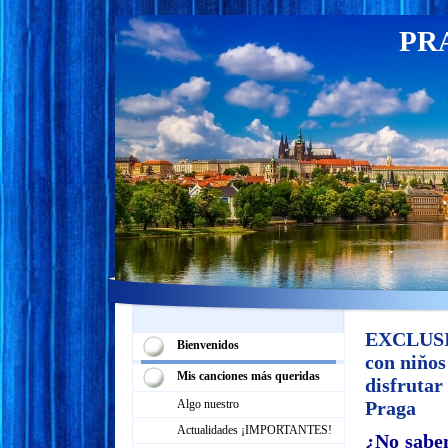
PR
EXCLUSIV
Bienvenidos
con niňos
Mis canciones más queridas
disfrutar 
Algo nuestro
Praga
Actualidades ¡IMPORTANTES!
¿No sabe