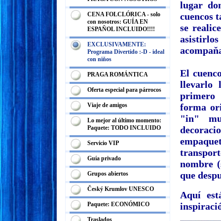
lugar do
CENA FOLCLÓRICA - solo
cuencos t
con nosotros: GUÍA EN
se realic
ESPAŇOL INCLUIDO!!!!
asistirlo
EXCLUSIVAMENTE:
acompaňa 
Programa Divertido :-D - ideal
con niňos
El cuenco
PRAGA ROMÁNTICA
llevarlo
Oferta especial para párrocos
primero 
Viaje de amigos
forma or
"in" mu
Lo mejor al último momento:
Paquete: TODO INCLUIDO
decoracio
empaque
Servicio VIP
transpor
Guía privado
nombre (s
que despu
Grupos abiertos
Český Krumlov UNESCO
Aquí est
Paquete: ECONÓMICO
inspiraci
Traslados