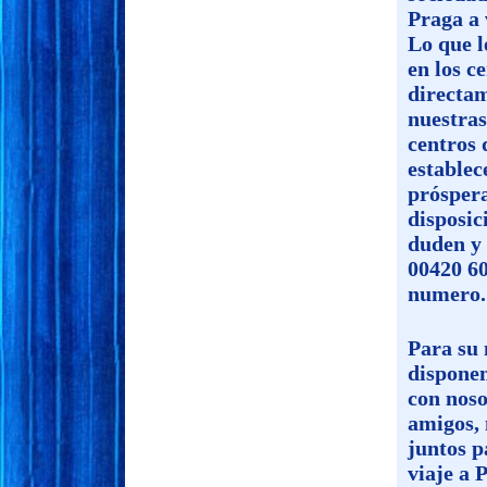
Praga a 
Lo que l
en los c
directa
nuestras
centros 
establec
prósper
disposic
duden y
00420 6
numero.
Para su
disponem
con noso
amigos, 
juntos p
viaje a 