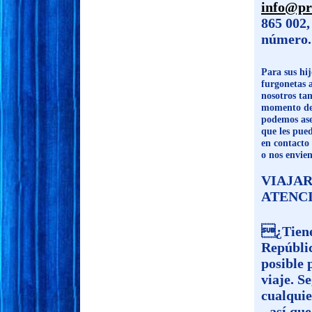
info@pr
865 002
número.
Para sus hij
furgonetas 
nosotros tam
momento de 
podemos aseg
que les pued
en contacto
o nos envie
VIAJAR
ATENCI
¿Tiene 
Repúblic
posible 
viaje. S
cualquie
- así qu