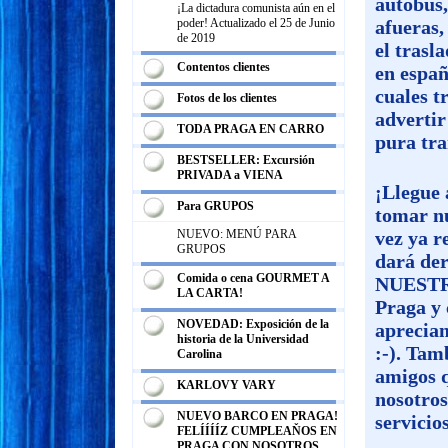
autobus,
¡La dictadura comunista aún en el
poder! Actualizado el 25 de Junio
afueras,
de 2019
el trasl
Contentos clientes
en españ
cuales t
Fotos de los clientes
advertir
TODA PRAGA EN CARRO
pura tra
BESTSELLER: Excursión
PRIVADA a VIENA
¡Llegue 
Para GRUPOS
tomar nu
NUEVO: MENÚ PARA
vez ya r
GRUPOS
dará de
Comida o cena GOURMET A
NUESTRO
LA CARTA!
Praga y 
NOVEDAD: Exposición de la
apreciam
historia de la Universidad
:-). Tam
Carolina
amigos q
KARLOVY VARY
nosotros
NUEVO BARCO EN PRAGA!
servicio
FELÍÍÍÍZ CUMPLEAŇOS EN
PRAGA CON NOSOTROS