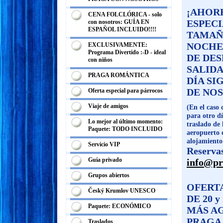
¡AHORR
CENA FOLCLÓRICA - solo
ESPECI
con nosotros: GUÍA EN
ESPAŇOL INCLUIDO!!!!
TAMAÑ
NOCHE 
EXCLUSIVAMENTE:
Programa Divertido :-D - ideal
DE DES
con niňos
SALIDA
PRAGA ROMÁNTICA
DÍA SI
DE NOS
Oferta especial para párrocos
Viaje de amigos
(En el caso
para otro d
Lo mejor al último momento:
traslado de 
Paquete: TODO INCLUIDO
aeropuerto d
alojamiento 
Servicio VIP
Reservas
Guía privado
info@pr
Grupos abiertos
OFERT
Český Krumlov UNESCO
DE 20 y
Paquete: ECONÓMICO
MÁS AG
PRAGA 
Traslados