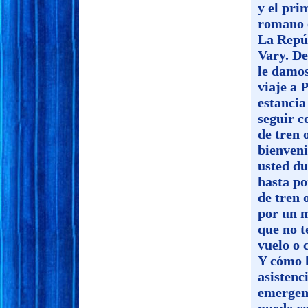
y el pri
romano e
La Repú
Vary. De
le damos
viaje a 
estancia
seguir c
de tren 
bienveni
usted du
hasta po
de tren 
por un 
que no t
vuelo o 
Y cómo l
asistenc
emergen