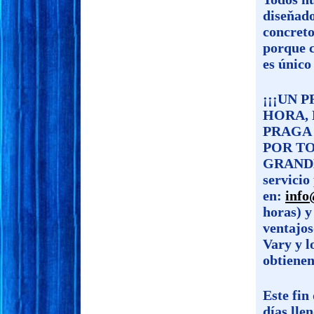
diseňado
concreto
porque c
es único 
¡¡¡UN 
HORA, 
PRAGA 
POR TO
GRANDE 
servicio
en:
info
horas) y
ventajos
Vary y l
obtienen
Este fin
días lle