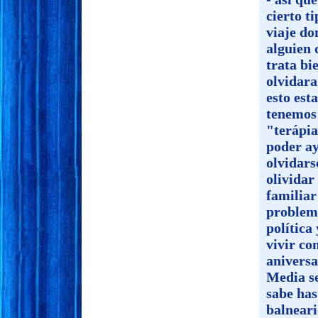
cierto t
viaje do
alguien 
trata bi
olvidara
esto est
tenemos 
"terápia
poder ay
olvidars
olividar
familiar
problema
política
vivir co
aniversa
Media se
sabe has
balneari