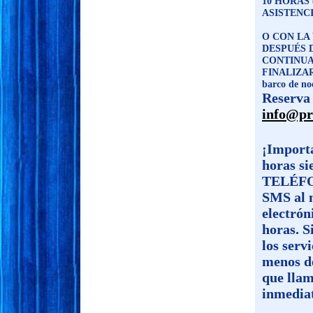
10 HORAS 
ASISTENC
O CON LA
DESPUÉS 
CONTINUA
FINALIZAR 
barco de noc
Reserva 
info@pr
¡Importa
horas s
TELÉFON
SMS al 
electrón
horas. S
los serv
menos de
que llam
inmedia