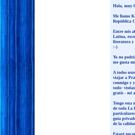
Hola, muy b
Me llamo Ka
República Ch
Entre mis af
Latina, excu
literatura 
:-)
Yo no podría
me gusta m
A todos uste
viajar a Pr
conmigo y y
todo: vistia
gratis - mi 
Tengo esta m
de toda La 
particulare
guía privad
de la calida
Estaré encan