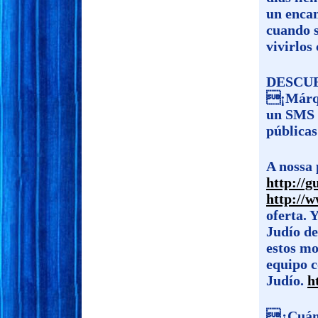
un encan
cuando 
vivirlos
DESCUE
¡Márqu
un SMS 
públicas
A nossa
http://g
http://
oferta. 
Judío de
estos m
equipo c
Judío.
h
¿Cuánd