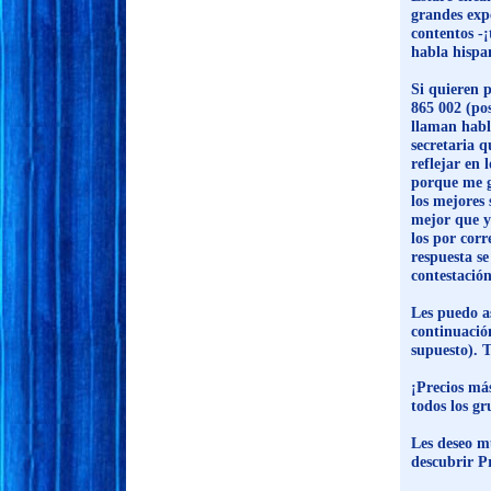
grandes exp
contentos -¡
habla hispa
Si quieren 
865 002 (pos
llaman habl
secretaria q
reflejar en 
porque me g
los mejores
mejor que y
los por corr
respuesta se
contestación
Les puedo a
continuació
supuesto). 
¡Precios má
todos los gr
Les deseo mu
descubrir P