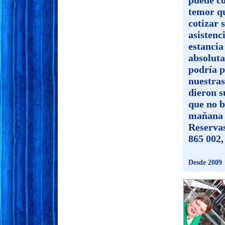
puede co
temor qu
cotizar 
asistenc
estancia
absoluta
podría p
nuestras
dieron s
que no b
maňana a
Reserva
865 002,
Desde 2009