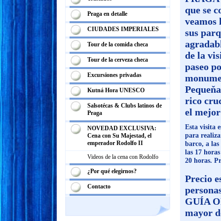
que se c
Praga en detalle
veamos l
CIUDADES IMPERIALES
sus parq
agradabl
Tour de la comida checa
de la vi
Tour de la cerveza checa
paseo po
Excursiones privadas
monument
Pequeňa 
Kutná Hora UNESCO
rico cru
Salsotécas & Clubs latinos de
el mejor
Praga
Esta visita 
NOVEDAD EXCLUSIVA:
para realiza
Cena con Su Majestad, el
emperador Rodolfo II
barco, a las
las 17 horas
Videos de la cena con Rodolfo
20 horas. P
¿Por qué elegirnos?
Precio e
Contacto
persona
GUÍA OF
mayor d