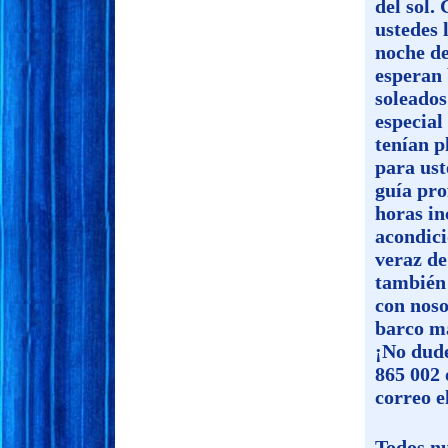
del sol.
ustedes 
noche d
esperan 
soleados
especial
tenían p
para ust
guía pro
horas in
acondici
veraz de
también 
con noso
barco m
¡No dud
865 002
correo e
Todos n