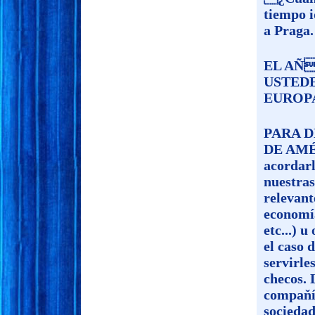
tiempo i
a Praga.
EL AÑ
USTED
EUROP
PARA D
DE AMÉ
acordarl
nuestras
relevant
economía
etc...) u
el caso 
servirle
checos. 
compaňí
sociedad