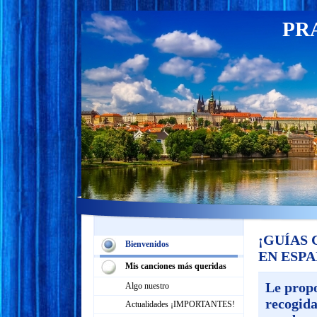
PR
¡GUÍAS
Bienvenidos
EN ESPA
Mis canciones más queridas
Le propo
Algo nuestro
recogida
Actualidades ¡IMPORTANTES!