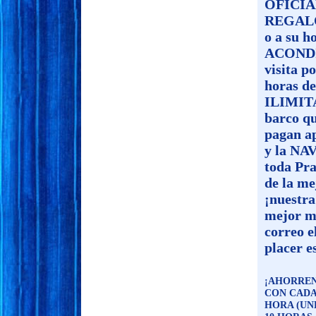
OFICIAL
REGALO
o a su h
ACONDIC
visita p
horas de
ILIMIT
barco qu
pagan a
y la NA
toda Pra
de la me
¡nuestra 
mejor ma
correo e
placer e
¡AHORREN 
CON CADA
HORA (UN