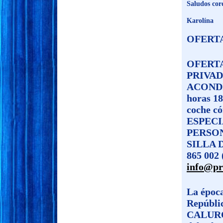
Saludos cor
Karolína
OFERT
OFERTA
PRIVAD
ACONDIC
horas 18
coche có
ESPEC
PERSO
SILLA D
865 002 
info@pr
La época
Repúbli
CALUROS